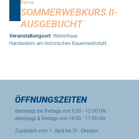
20
Kurse
SOMMERWEBKURS II-
Jul
2026
AUSGEBUCHT
Veranstaltungsort:
Weberhaus
Handweben am historischen Bauernwebstuhl
ÖFFNUNGSZEITEN
dienstags bis freitags von 9.00 - 12.00 Uhr
dienstags & freitags von 14.00 - 17.00 Uhr
Zusätzlich vom 1. April bis 31. Oktober: