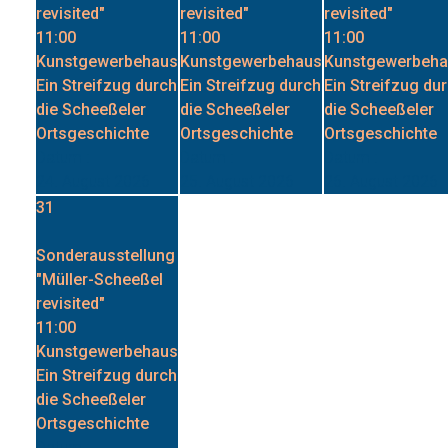
revisited"
revisited"
revisited"
11:00
11:00
11:00
Kunstgewerbehaus
Kunstgewerbehaus
Kunstgewerbeh
Ein Streifzug durch
Ein Streifzug durch
Ein Streifzug du
die Scheeßeler
die Scheeßeler
die Scheeßeler
Ortsgeschichte
Ortsgeschichte
Ortsgeschichte
Datum :
Datum :
Datum :
24. August 2026
25. August 2026
26. August 2026
31
Sonderausstellung
"Müller-Scheeßel
revisited"
11:00
Kunstgewerbehaus
Ein Streifzug durch
die Scheeßeler
Ortsgeschichte
Datum :