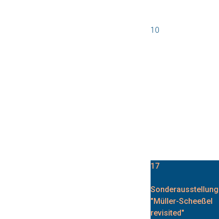
10
17
Sonderausstellung
"Müller-Scheeßel
revisited"