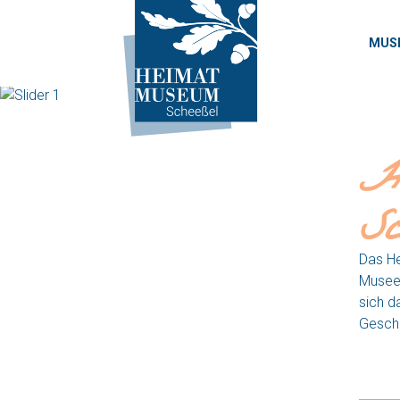
MUS
MEHR ER
Previous
H
Sc
Das He
Museen
sich d
Gesch