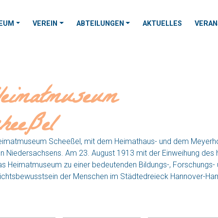
EUM
VEREIN
ABTEILUNGEN
AKTUELLES
VERAN
FAHREN
eimatmuseum
heeßel
imatmuseum Scheeßel, mit dem Heimathaus- und dem Meyerhofgel
 Niedersachsens. Am 23. August 1913 mit der Einweihung des h
as Heimatmuseum zu einer bedeutenden Bildungs-, Forschungs- und
ichtsbewusstsein der Menschen im Städtedreieck Hannover-H