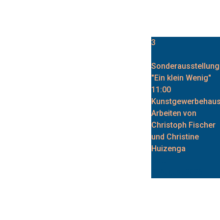
3
Sonderausstellung
"Ein klein Wenig"
11:00
Kunstgewerbehau
Arbeiten von
Christoph Fischer
und Christine
Huizenga
Datum :
3. August 2026