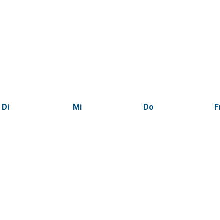
Di
Mi
Do
F