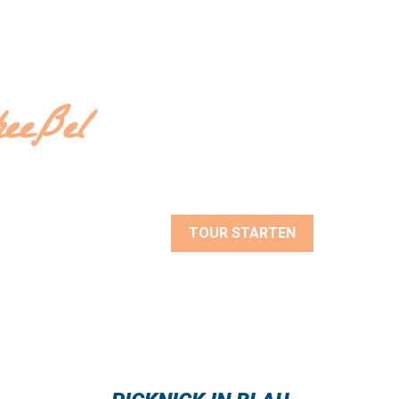
-TOUR
Erleben Sie in einer audio-visuell beg
Scheeßel einen historischen Einblick 
eeßel
seit Aufnahme in das Immaterielle K
der UNESCO ein ganz besonderes Erl
Viel Vergnügen bei der Blaudruck-To
TOUR STARTEN