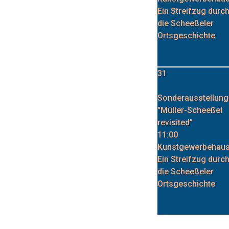
Ein Streifzug durc
die Scheeßeler
Ortsgeschichte
Datum :
24. August 2026
31
Sonderausstellung
"Müller-Scheeßel
revisited"
11:00
Kunstgewerbehau
Ein Streifzug durc
die Scheeßeler
Ortsgeschichte
Datum :
31. August 2026