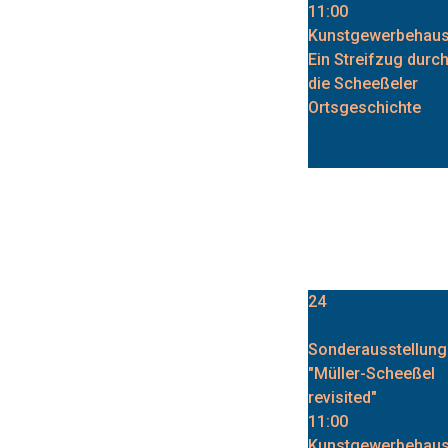
11:00
Kunstgewerbehau
Ein Streifzug durc
die Scheeßeler
Ortsgeschichte
Datum :
17. August 2026
24
Sonderausstellung
"Müller-Scheeßel
revisited"
11:00
Kunstgewerbehau