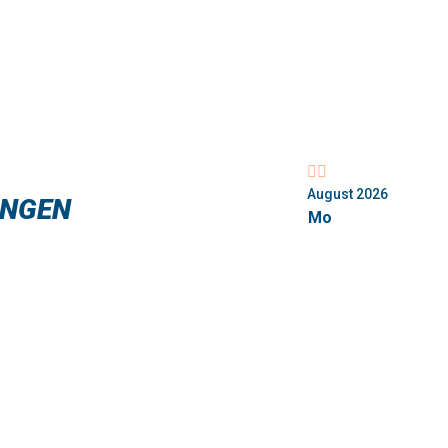
Vorheriger
Nächstes
Monat
Monat
August 2026
UNGEN
Mo