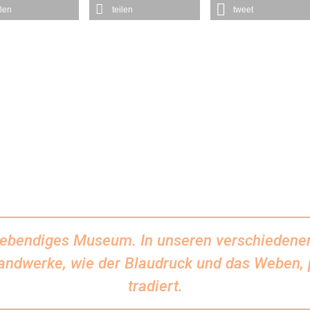
ilen
teilen
tweet
 lebendiges Museum. In unseren verschiedene
andwerke, wie der Blaudruck und das Weben, p
tradiert.