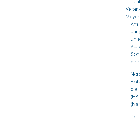
11. Ju
Verans
Meyer
Am 1
Jürg
Unte
Ausw
Sond
dem 
Norb
Bota
die 
(HBG
(Nam
Der 