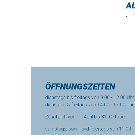
A
11
ÖFFNUNGSZEITEN
dienstags bis freitags von 9.00 - 12.00 Uhr
dienstags & freitags von 14.00 - 17.00 Uhr
Zusätzlich vom 1. April bis 31. Oktober:
samstags, sonn- und feiertags von 11.00 -