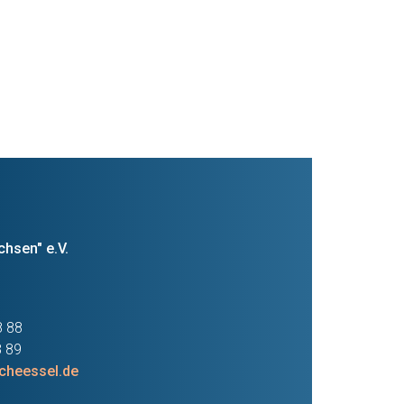
hsen" e.V.
8 88
8 89
heessel.de