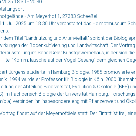
li 2025
18:30
-
20:30
taltungsort
hofgelände - Am Meyerhof 1, 27383 Scheeßel
1. Juli 2025 um 18.30 Uhr veranstaltet das Heimatmuseum Schee
ens.
r dem Titel "Landnutzung und Artenvielfalt" spricht der Biologi
irkungen der Bodenkultivierung und Landwirtschaft. Der Vortrag 
erausstellung im Scheeßeler Kunstgewerbehaus, in der sich die 
Titel "Komm, lausche auf der Vögel Gesang" dem gleichen Gege
ert Jürgens studierte in Hamburg Biologie. 1985 promovierte er e
nik. 1994 wurde er Professor für Biologie in Köln. 2000 übernahm
Leitung der Abteilung Biodiversität, Evolution & Ökologie (BEE)
) im Fachbereich Biologie der Universität Hamburg. Forschungs
ibia) verbinden ihn insbesondere eng mit Pflanzenwelt und Ökol
Vortrag findet auf der Meyerhofdiele statt. Der Eintritt ist frei, ei