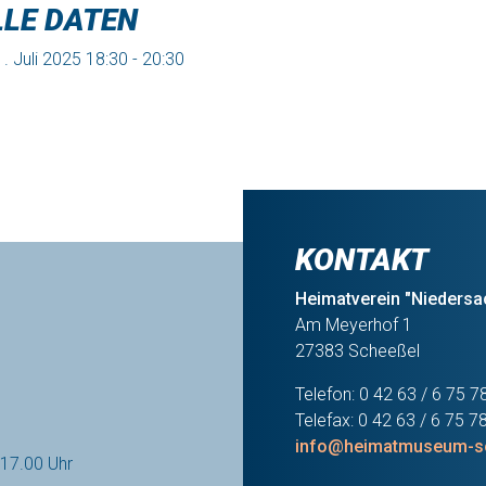
LLE DATEN
. Juli 2025
18:30 - 20:30
KONTAKT
Heimatverein "Niedersac
Am Meyerhof 1
27383 Scheeßel
Telefon: 0 42 63 / 6 75 7
Telefax: 0 42 63 / 6 75 7
info@heimatmuseum-sc
 17.00 Uhr