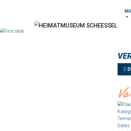
MU
VE
D
Vo
Katego
Termi
Dates