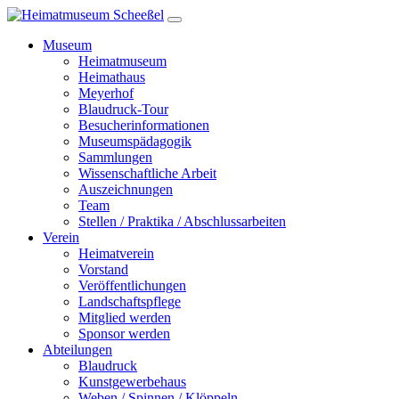
Museum
Heimatmuseum
Heimathaus
Meyerhof
Blaudruck-Tour
Besucherinformationen
Museumspädagogik
Sammlungen
Wissenschaftliche Arbeit
Auszeichnungen
Team
Stellen / Praktika / Abschlussarbeiten
Verein
Heimatverein
Vorstand
Veröffentlichungen
Landschaftspflege
Mitglied werden
Sponsor werden
Abteilungen
Blaudruck
Kunstgewerbehaus
Weben / Spinnen / Klöppeln