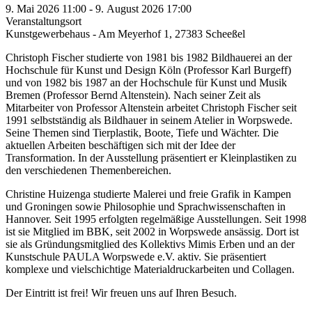
9. Mai 2026
11:00
-
9. August 2026
17:00
Veranstaltungsort
Kunstgewerbehaus - Am Meyerhof 1, 27383 Scheeßel
Christoph Fischer studierte von 1981 bis 1982 Bildhauerei an der
Hochschule für Kunst und Design Köln (Professor Karl Burgeff)
und von 1982 bis 1987 an der Hochschule für Kunst und Musik
Bremen (Professor Bernd Altenstein). Nach seiner Zeit als
Mitarbeiter von Professor Altenstein arbeitet Christoph Fischer seit
1991 selbstständig als Bildhauer in seinem Atelier in Worpswede.
Seine Themen sind Tierplastik, Boote, Tiefe und Wächter. Die
aktuellen Arbeiten beschäftigen sich mit der Idee der
Transformation. In der Ausstellung präsentiert er Kleinplastiken zu
den verschiedenen Themenbereichen.
Christine Huizenga studierte Malerei und freie Grafik in Kampen
und Groningen sowie Philosophie und Sprachwissenschaften in
Hannover. Seit 1995 erfolgten regelmäßige Ausstellungen. Seit 1998
ist sie Mitglied im BBK, seit 2002 in Worpswede ansässig. Dort ist
sie als Gründungsmitglied des Kollektivs Mimis Erben und an der
Kunstschule PAULA Worpswede e.V. aktiv. Sie präsentiert
komplexe und vielschichtige Materialdruckarbeiten und Collagen.
Der Eintritt ist frei! Wir freuen uns auf Ihren Besuch.