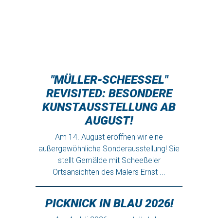
Am 14. August eröffnen wir eine
außergewöhnliche Sonderausstellung! Sie
stellt Gemälde mit Scheeßeler
Ortsansichten des Malers Ernst ...
MEHR INFOS
PICKNICK IN BLAU 2026!
Am 4. Juli 2026 veranstaltet der
Heimatverein „Niedersachsen“ e.V.
Scheeßel wieder sein beliebtes „Picknick in
Blau“. Ab 17.00 Uhr sind ...
MEHR INFOS
NEUE
SONDERAUSSTELLUNG:
"EIN KLEIN WENIG"
Am 8. Mai 2026 eröffnen wir die zweite
Sonderausstellung des Jahres!