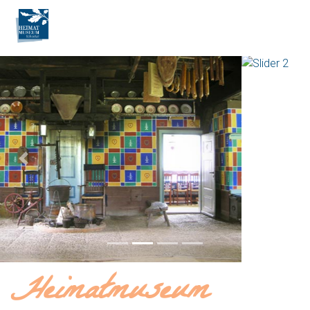
Previous
Next
Heimatmuseum
Scheeßel
Das Heimatmuseum Scheeßel, mit dem Heimathaus- und
dem Meyerhofgelände in der Ortsmitte, ist eines der
ältesten Museen Niedersachsens. Am 23. August 1913 mit
der Einweihung des heutigen Heimathauses begründet,
entwickelte sich das Heimatmuseum zu einer bedeutenden
Bildungs-, Forschungs- und Freizeiteinrichtung für das
Identitäts- und Geschichtsbewusstsein der Menschen im
Städtedreieck Hannover-Hamburg-Bremen.