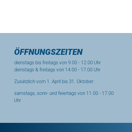
Zusätzlich vom 1. April bis 31. Oktober:
samstags, sonn- und feiertags von 11.00 - 17.00
Uhr
KONTAKT
Heimatverein "Niedersachsen" e.V.
Am Meyerhof 1
27383 Scheeßel
Telefon: 0 42 63 / 6 75 78 88
Telefax: 0 42 63 / 6 75 78 89
info@heimatmuseum-scheessel.de