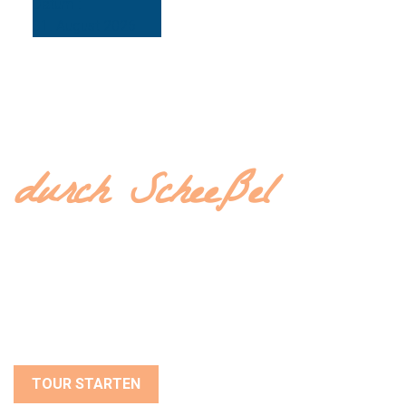
erst seit Aufnahme in das Immaterielle Kulturerbe der
Menschheit der UNESCO ein ganz besonderes Erlebnis.
Viel Vergnügen bei der Blaudruck-Tour durch Scheeßel
TOUR STARTEN
AKTUELL
"MÜLLER-SCHEESSEL" R
EVISITED: BESONDERE K
UNSTAUSSTELLUNG AB A
UGUST!