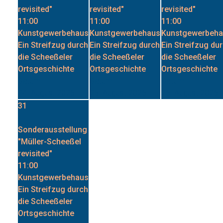
"Müller-Scheeßel
revisited"
11:00
Kunstgewerbehaus
Ein Streifzug durch
die Scheeßeler
Ortsgeschichte
Datum :
31. August 2026
BLAUDRUCK-TOUR
durch Scheeßel
Erleben Sie in einer audio-visuell begleiteten Tour durch
Scheeßel einen historischen Einblick in den Blaudruck. Nicht