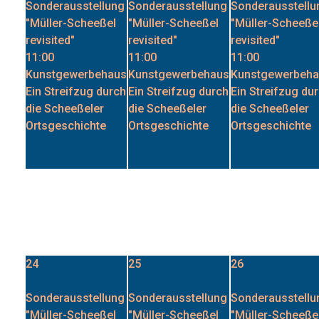
24
25
26
Sonderausstellung
Sonderausstellung
Sonderausstellu
"Müller-Scheeßel
"Müller-Scheeßel
"Müller-Scheeße
revisited"
revisited"
revisited"
11:00
11:00
11:00
Kunstgewerbehaus
Kunstgewerbehaus
Kunstgewerbeh
Ein Streifzug durch
Ein Streifzug durch
Ein Streifzug du
die Scheeßeler
die Scheeßeler
die Scheeßeler
Ortsgeschichte
Ortsgeschichte
Ortsgeschichte
Datum :
Datum :
Datum :
24. August 2026
25. August 2026
26. August 2026
31
Sonderausstellung