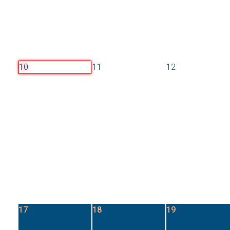
17
18
19
Sonderausstellung
Sonderausstellung
Sonderausstellu
"Müller-Scheeßel
"Müller-Scheeßel
"Müller-Scheeße
revisited"
revisited"
revisited"
11:00
11:00
11:00
Kunstgewerbehaus
Kunstgewerbehaus
Kunstgewerbeh
Ein Streifzug durch
Ein Streifzug durch
Ein Streifzug du
die Scheeßeler
die Scheeßeler
die Scheeßeler
Ortsgeschichte
Ortsgeschichte
Ortsgeschichte
Datum :
Datum :
Datum :
17. August 2026
18. August 2026
19. August 2026